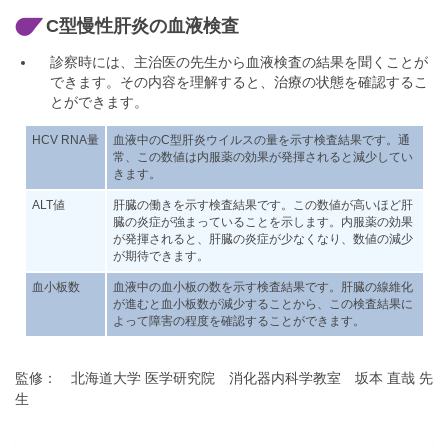
C型慢性肝炎の血液検査
診察時には、主治医の先生から血液検査の結果を聞くことが
できます。その内容を理解すると、治療の状態を確認するこ
とができます。
HCV RNA量
血液中のC型肝炎ウイルスの量を示す検査結果です。通
常、この数値は内服薬の効果が発揮されると減少してい
きます。
ALT値
肝臓の働きを示す検査結果です。この数値が高いほど肝
臓の炎症が強まっていることを示します。内服薬の効果
が発揮されると、肝臓の炎症が少なくなり、数値の減少
が期待できます。
血小板数
血液中の血小板の数を示す検査結果です。肝臓の線維化
が進むと血小板数が減少することから、この検査結果に
よって障害の程度を確認することができます。
監修： 北海道大学 医学研究院 消化器内科学教室 坂本 直哉 先
生